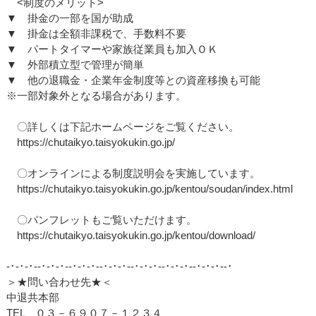
<制度のメリット>
▼ 掛金の一部を国が助成
▼ 掛金は全額非課税で、手数料不要
▼ パートタイマーや家族従業員も加入ＯＫ
▼ 外部積立型で管理が簡単
▼ 他の退職金・企業年金制度等との資産移換も可能
※一部対象外となる場合があります。
〇詳しくは下記ホームページをご覧ください。
https://chutaikyo.taisyokukin.go.jp/
〇オンラインによる制度説明会を実施しています。
https://chutaikyo.taisyokukin.go.jp/kentou/soudan/index.html
〇パンフレットもご覧いただけます。
https://chutaikyo.taisyokukin.go.jp/kentou/download/
‐･‐･‐･‐‐･‐･‐･‐‐･‐･‐･‐‐･‐･‐･‐‐･‐･‐･‐‐･‐･‐･‐‐･‐･‐･‐‐･
＞★問い合わせ先★＜
中退共本部
TEL ０３－６９０７－１２３４