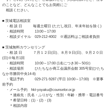
のことなど、どんなことでもお気軽にご
相談ください。
■ 茨城電話相談室
・相 談 日 毎週土曜日 (ただし祝日、年末年始を除く)
・相談時間 13:00～17:00
・相談ダイヤル 029-212-4002 ※通話料はご相談者負担
■ 茨城無料カウンセリング
・相 談 日 ７月１２日(日)、８月９日(日)、９月２０日
(日)※毎月1回
・相談時間 10:00～17:00 (1名につき30～50分)
・相談場所 ひたちなか商工会議所会館 305号室(ひたち
なか市勝田中央14-8)
・電話予約 029-271-9287 (平日 10:00～17:00) ※要事
前予約
・メール予約 hkt-yoyaku@counselor.or.jp
＊連絡先：氏名・ふりがな・性別・年齢・携帯・電話番号
＊希望日時：(1)・(2)・(3)
＊相談内容