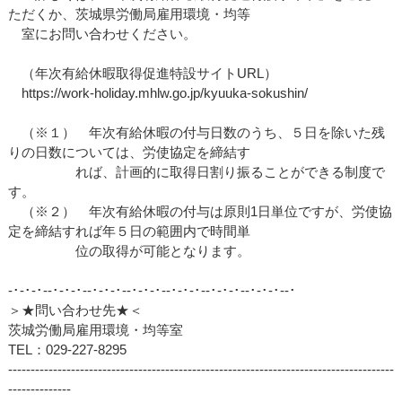
ただくか、茨城県労働局雇用環境・均等
室にお問い合わせください。
（年次有給休暇取得促進特設サイトURL）
https://work-holiday.mhlw.go.jp/kyuuka-sokushin/
（※１） 年次有給休暇の付与日数のうち、５日を除いた残
りの日数については、労使協定を締結す
れば、計画的に取得日割り振ることができる制度で
す。
（※２） 年次有給休暇の付与は原則1日単位ですが、労使協
定を締結すれば年５日の範囲内で時間単
位の取得が可能となります。
‐･‐･‐･‐‐･‐･‐･‐‐･‐･‐･‐‐･‐･‐･‐‐･‐･‐･‐‐･‐･‐･‐‐･‐･‐･‐‐･
＞★問い合わせ先★＜
茨城労働局雇用環境・均等室
TEL：029-227-8295
--------------------------------------------------------------------------------------
--------------