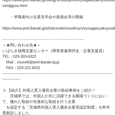
sienjigyou.html
・求職者向け企業見学会や面接会等の開催
https://www.pref.ibaraki.jp/shokorodo/rosei/koyo/syougaisyakoyoui
‐･‐･‐･‐‐･‐･‐･‐‐･‐･‐･‐‐･‐･‐･‐‐･‐･‐･‐‐･‐･‐･‐‐･‐･‐･‐‐･
＞★問い合わせ先★＜
いばらき就職支援センター（障害者雇用伴走・定着支援員）
TEL：029-303-6322
Mail：rousei6@pref.ibaraki.lg.jp
FAX：029-221-6031
--------------------------------------------------------------------------------------
--------------
３.【紹介】外国人受入優良企業の取組事例をご紹介！
茨城県では、外国人が共に活躍できる職場づくりにおい
て、優れた取組や先進的な取組を行う企業
を認定する「茨城県外国人受入優良企業等認定制度」を昨年
度創設しました。