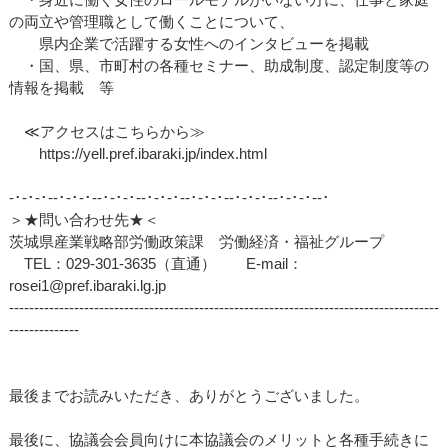
の両立や管理職として働くことについて、
県内企業で活躍する女性へのインタビューを掲載
・国、県、市町村の各種セミナー、助成制度、認定制度等の
情報を掲載 等
≪アクセスはこちらから≫
https://yell.pref.ibaraki.jp/index.html
‐･‐･‐･‐‐･‐･‐･‐‐･‐･‐･‐‐･‐･‐･‐‐･‐･‐･‐‐･‐･‐･‐‐･‐･‐･‐‐･
＞★問い合わせ先★＜
茨城県産業戦略部労働政策課 労働経済・福祉グループ
TEL：029-301-3635（直通） E-mail：
rosei1@pref.ibaraki.lg.jp
--------------------------------------------------------------------------------------
--------------
最後までお読みいただき、ありがとうございました。
最後に、協議会会員向けに本協議会のメリットと各種手続きに