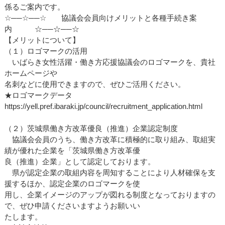
係るご案内です。
☆──☆──☆ 協議会会員向けメリットと各種手続き案
内 ☆──☆──☆
【メリットについて】
（１）ロゴマークの活用
いばらき女性活躍・働き方応援協議会のロゴマークを、貴社
ホームページや
名刺などに使用できますので、ぜひご活用ください。
★ロゴマークデータ
https://yell.pref.ibaraki.jp/council/recruitment_application.html
（２）茨城県働き方改革優良（推進）企業認定制度
協議会会員のうち、働き方改革に積極的に取り組み、取組実
績が優れた企業を「茨城県働き方改革優
良（推進）企業」として認定しております。
県が認定企業の取組内容を周知することにより人材確保を支
援するほか、認定企業のロゴマークを使
用し、企業イメージのアップが図れる制度となっておりますの
で、ぜひ申請くださいますようお願いい
たします。