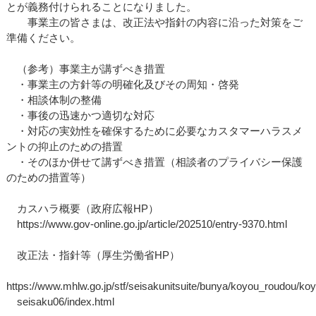
とが義務付けられることになりました。
事業主の皆さまは、改正法や指針の内容に沿った対策をご
準備ください。
（参考）事業主が講ずべき措置
・事業主の方針等の明確化及びその周知・啓発
・相談体制の整備
・事後の迅速かつ適切な対応
・対応の実効性を確保するために必要なカスタマーハラスメ
ントの抑止のための措置
・そのほか併せて講ずべき措置（相談者のプライバシー保護
のための措置等）
カスハラ概要（政府広報HP）
https://www.gov-online.go.jp/article/202510/entry-9370.html
改正法・指針等（厚生労働省HP）
https://www.mhlw.go.jp/stf/seisakunitsuite/bunya/koyou_roudou/koy
seisaku06/index.html