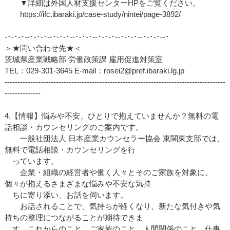
▼詳細は外国人材支援センターHPをご覧ください。
https://ifc.ibaraki.jp/case-study/nintei/page-3892/
‐･‐･‐･‐‐･‐･‐･‐‐･‐･‐･‐‐･‐･‐･‐‐･‐･‐･‐‐･‐･‐･‐‐･‐･‐･‐‐･
＞★問い合わせ先★＜
茨城県産業戦略部 労働政策課 雇用促進対策室
TEL：029-301-3645 E-mail：rosei2@pref.ibaraki.lg.jp
--------------------------------------------------------------------------------------
--------------
4.【情報】悩みや不安、ひとりで抱えていませんか？無料の電
話相談・カウンセリングのご案内です。
一般社団法人 日本産業カウンセラー協会 東関東支部では、
無料で電話相談・カウンセリングを行
っています。
企業・組織の経営者や働く人々とそのご家族を対象に、
個々が抱えるさまざまな悩みや不安な気持
ちに寄り添い、お話を伺います。
お話されることで、気持ちが軽くなり、新たな気付きや気
持ちの整理につながることが期待できま
す。これからのこと、ご家族のこと、人間関係のこと、仕事