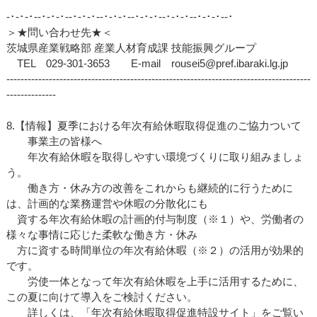
‐･‐･‐･‐‐･‐･‐･‐‐･‐･‐･‐‐･‐･‐･‐‐･‐･‐･‐‐･‐･‐･‐‐･‐･‐･‐‐･
＞★問い合わせ先★＜
茨城県産業戦略部 産業人材育成課 技能振興グループ
TEL 029-301-3653 E-mail rousei5@pref.ibaraki.lg.jp
--------------------------------------------------------------------------------------
--------------
8.【情報】夏季における年次有給休暇取得促進のご協力ついて
事業主の皆様へ
年次有給休暇を取得しやすい環境づくりに取り組みましょ
う。
働き方・休み方の改善をこれからも継続的に行うために
は、計画的な業務運営や休暇の分散化にも
資する年次有給休暇の計画的付与制度（※１）や、労働者の
様々な事情に応じた柔軟な働き方・休み
方に資する時間単位の年次有給休暇（※２）の活用が効果的
です。
労使一体となって年次有給休暇を上手に活用するために、
この夏に向けて導入をご検討ください。
詳しくは、「年次有給休暇取得促進特設サイト」をご覧い