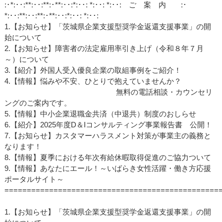
:･*:･･:**:･･:**:･**:･･:*:･･: *:･･: *:･･: ご 案 内 :･
*:･･:**:･･:**:･**:･･:*:･･: *:･･:
1.【お知らせ】「茨城県企業支援型奨学金返還支援事業」の開
始について
2.【お知らせ】障害者の法定雇用率引き上げ（令和８年７月
～）について
3.【紹介】外国人受入優良企業の取組事例をご紹介！
4.【情報】悩みや不安、ひとりで抱えていませんか？
無料の電話相談・カウンセリ
ングのご案内です。
5.【情報】中小企業退職金共済（中退共）制度のおしらせ
6.【紹介】2025年度D＆Iコンサルティング事業報告書 公開！
7.【お知らせ】カスタマーハラスメント対策が事業主の義務と
なります！
8.【情報】夏季における年次有給休暇取得促進のご協力ついて
9.【情報】あなたにエール！～いばらき女性活躍・働き方応援
ポータルサイト～
================================================
1.【お知らせ】「茨城県企業支援型奨学金返還支援事業」の開