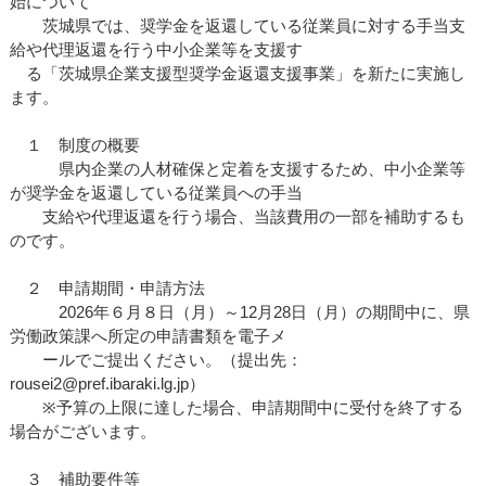
始について
茨城県では、奨学金を返還している従業員に対する手当支
給や代理返還を行う中小企業等を支援す
る「茨城県企業支援型奨学金返還支援事業」を新たに実施し
ます。
１ 制度の概要
県内企業の人材確保と定着を支援するため、中小企業等
が奨学金を返還している従業員への手当
支給や代理返還を行う場合、当該費用の一部を補助するも
のです。
２ 申請期間・申請方法
2026年６月８日（月）～12月28日（月）の期間中に、県
労働政策課へ所定の申請書類を電子メ
ールでご提出ください。（提出先：
rousei2@pref.ibaraki.lg.jp）
※予算の上限に達した場合、申請期間中に受付を終了する
場合がございます。
３ 補助要件等