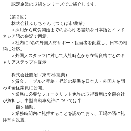
認定企業の取組をシリーズでご紹介します。
【第２回】
株式会社ふしちゃん（つくば市/農業）
○ 採用から就労開始までのあらゆる書類を日本語とインド
ネシア語の併記で用意。
○ 社内に2名の外国人材サポート担当者を配置し、日常の相
談に対応。
○ 外国人スタッフに対して入社時点から在留資格ごとのキ
ャリアステップを提示。
株式会社照沼（東海村/農業）
○ 賃金テーブルと昇格・昇給の基準を日本人・外国人を問
わず全従業員に公開。
○ 業務に必要なフォークリフト免許の取得費用は全額会社
が負担し、中型自動車免許については半
額を補助。
○ 業務時間内に礼拝することを認めており、工場の隣に礼
拝堂を設置。