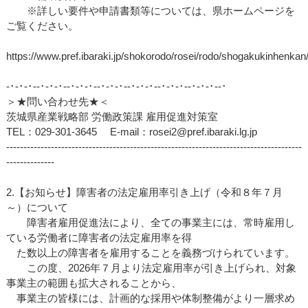
※詳しい要件や申請書類等については、県ホームページを
ご覧ください。
https://www.pref.ibaraki.jp/shokorodo/rosei/rodo/shogakukinhenkan
‐･‐･‐･‐‐･‐･‐･‐‐･‐･‐･‐‐･‐･‐･‐‐･‐･‐･‐‐･‐･‐･‐‐･‐･‐･‐‐･
＞★問い合わせ先★＜
茨城県産業戦略部 労働政策課 雇用促進対策室
TEL：029-301-3645 E-mail：rosei2@pref.ibaraki.lg.jp
--------------------------------------------------------------------------------------
--------------
2.【お知らせ】障害者の法定雇用率引き上げ（令和８年７月
～）について
障害者雇用促進法により、全ての事業主には、常時雇用し
ている労働者に障害者の法定雇用率を得
た数以上の障害者を雇用することを義務づけられています。
この度、2026年７月より法定雇用率が引き上げられ、対象
事業主の範囲も拡大されることから、
事業主の皆様には、計画的な採用や体制整備がより一層求め