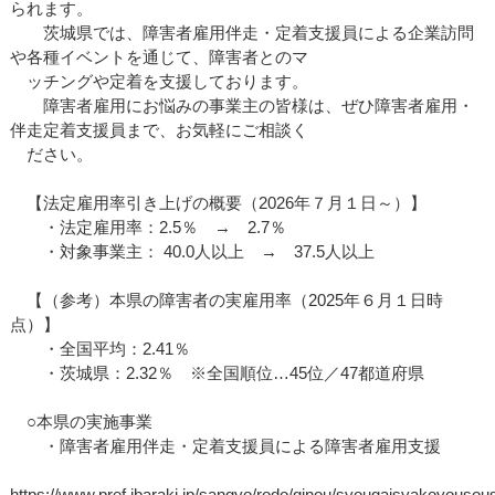
られます。
茨城県では、障害者雇用伴走・定着支援員による企業訪問
や各種イベントを通じて、障害者とのマ
ッチングや定着を支援しております。
障害者雇用にお悩みの事業主の皆様は、ぜひ障害者雇用・
伴走定着支援員まで、お気軽にご相談く
ださい。
【法定雇用率引き上げの概要（2026年７月１日～）】
・法定雇用率：2.5％ → 2.7％
・対象事業主： 40.0人以上 → 37.5人以上
【（参考）本県の障害者の実雇用率（2025年６月１日時
点）】
・全国平均：2.41％
・茨城県：2.32％ ※全国順位…45位／47都道府県
○本県の実施事業
・障害者雇用伴走・定着支援員による障害者雇用支援
https://www.pref.ibaraki.jp/sangyo/rodo/ginou/syougaisyakoyousou